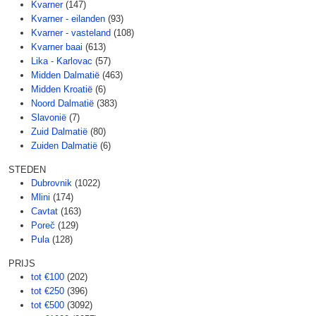
Kvarner
(147)
Kvarner - eilanden
(93)
Kvarner - vasteland
(108)
Kvarner baai
(613)
Lika - Karlovac
(57)
Midden Dalmatië
(463)
Midden Kroatië
(6)
Noord Dalmatië
(383)
Slavonië
(7)
Zuid Dalmatië
(80)
Zuiden Dalmatië
(6)
STEDEN
Dubrovnik
(1022)
Mlini
(174)
Cavtat
(163)
Poreč
(129)
Pula
(128)
PRIJS
tot €100
(202)
tot €250
(396)
tot €500
(3092)