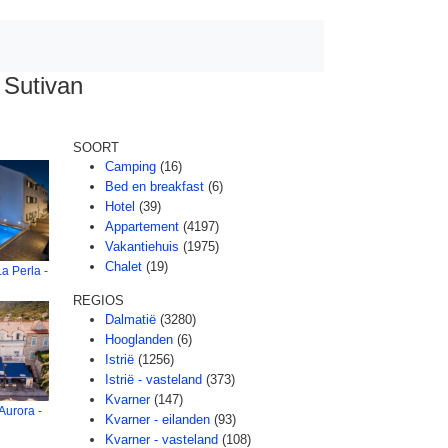
 Sutivan
SOORT
Camping
(16)
Bed en breakfast
(6)
Hotel
(39)
Appartement
(4197)
Vakantiehuis
(1975)
Chalet
(19)
a Perla -
REGIOS
Dalmatië
(3280)
Hooglanden
(6)
Istrië
(1256)
Istrië - vasteland
(373)
Kvarner
(147)
Aurora -
Kvarner - eilanden
(93)
Kvarner - vasteland
(108)