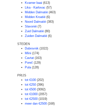
Kvarner baai
(613)
Lika - Karlovac
(57)
Midden Dalmatië
(463)
Midden Kroatië
(6)
Noord Dalmatië
(383)
Slavonië
(7)
Zuid Dalmatië
(80)
Zuiden Dalmatië
(6)
STEDEN
Dubrovnik
(1022)
Mlini
(174)
Cavtat
(163)
Poreč
(129)
Pula
(128)
PRIJS
tot €100
(202)
tot €250
(396)
tot €500
(3092)
tot €1000
(2057)
tot €2500
(1019)
meer dan €2500
(168)