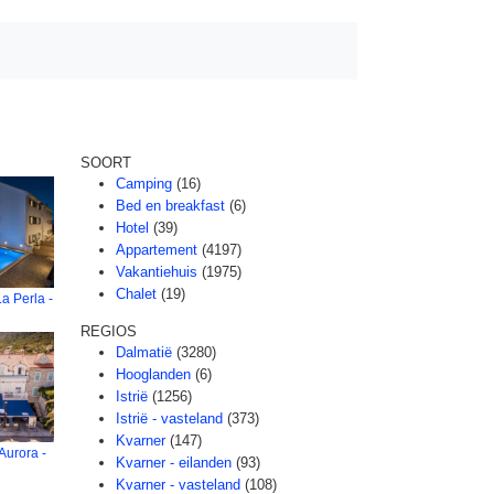
l
SOORT
Camping
(16)
Bed en breakfast
(6)
Hotel
(39)
Appartement
(4197)
Vakantiehuis
(1975)
Chalet
(19)
a Perla -
REGIOS
Dalmatië
(3280)
Hooglanden
(6)
Istrië
(1256)
Istrië - vasteland
(373)
Kvarner
(147)
Aurora -
Kvarner - eilanden
(93)
Kvarner - vasteland
(108)