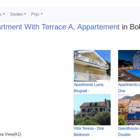
s
Steden
Prijs
artment With Terrace A, Appartement
in Bo
Apartments Lucia
Apartments L
Biograd -
One
Villa Teresa - One
Guesthouse 
ea View(A1)
Bedroom
Double