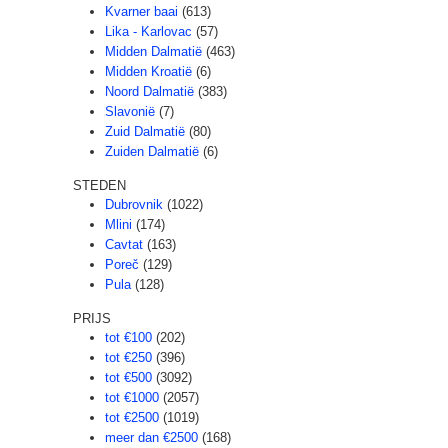
Kvarner baai
(613)
Lika - Karlovac
(57)
Midden Dalmatië
(463)
Midden Kroatië
(6)
Noord Dalmatië
(383)
Slavonië
(7)
Zuid Dalmatië
(80)
Zuiden Dalmatië
(6)
STEDEN
Dubrovnik
(1022)
Mlini
(174)
Cavtat
(163)
Poreč
(129)
Pula
(128)
PRIJS
tot €100
(202)
tot €250
(396)
tot €500
(3092)
tot €1000
(2057)
tot €2500
(1019)
meer dan €2500
(168)