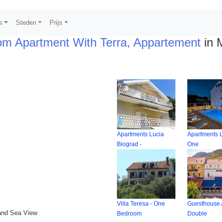
s
Steden
Prijs
m Apartment With Terra, Appartement
in M
Apartments Lucia
Apartments L
Biograd -
One
Villa Teresa - One
Guesthouse 
and Sea View
Bedroom
Double