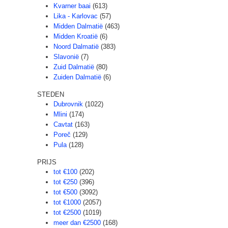
Kvarner baai
(613)
Lika - Karlovac
(57)
Midden Dalmatië
(463)
Midden Kroatië
(6)
Noord Dalmatië
(383)
Slavonië
(7)
Zuid Dalmatië
(80)
Zuiden Dalmatië
(6)
STEDEN
Dubrovnik
(1022)
Mlini
(174)
Cavtat
(163)
Poreč
(129)
Pula
(128)
PRIJS
tot €100
(202)
tot €250
(396)
tot €500
(3092)
tot €1000
(2057)
tot €2500
(1019)
meer dan €2500
(168)