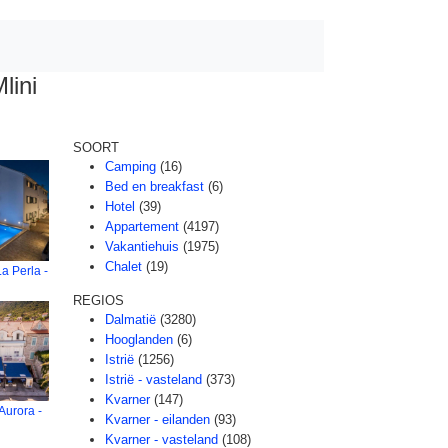
lini
SOORT
Camping
(16)
Bed en breakfast
(6)
Hotel
(39)
Appartement
(4197)
Vakantiehuis
(1975)
Chalet
(19)
a Perla -
REGIOS
Dalmatië
(3280)
Hooglanden
(6)
Istrië
(1256)
Istrië - vasteland
(373)
Kvarner
(147)
Aurora -
Kvarner - eilanden
(93)
Kvarner - vasteland
(108)