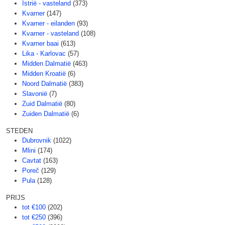
Istrië - vasteland
(373)
Kvarner
(147)
Kvarner - eilanden
(93)
Kvarner - vasteland
(108)
Kvarner baai
(613)
Lika - Karlovac
(57)
Midden Dalmatië
(463)
Midden Kroatië
(6)
Noord Dalmatië
(383)
Slavonië
(7)
Zuid Dalmatië
(80)
Zuiden Dalmatië
(6)
STEDEN
Dubrovnik
(1022)
Mlini
(174)
Cavtat
(163)
Poreč
(129)
Pula
(128)
PRIJS
tot €100
(202)
tot €250
(396)