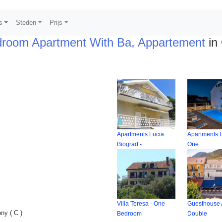
s
Steden
Prijs
droom Apartment With Ba, Appartement
in 
Apartments Lucia
Apartments L
Biograd -
One
Villa Teresa - One
Guesthouse 
ny ( C )
Bedroom
Double