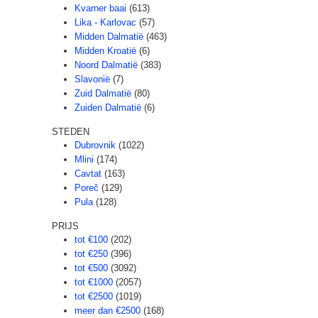
Kvarner baai
(613)
Lika - Karlovac
(57)
Midden Dalmatië
(463)
Midden Kroatië
(6)
Noord Dalmatië
(383)
Slavonië
(7)
Zuid Dalmatië
(80)
Zuiden Dalmatië
(6)
STEDEN
Dubrovnik
(1022)
Mlini
(174)
Cavtat
(163)
Poreč
(129)
Pula
(128)
PRIJS
tot €100
(202)
tot €250
(396)
tot €500
(3092)
tot €1000
(2057)
tot €2500
(1019)
meer dan €2500
(168)