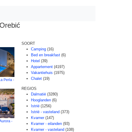
Orebić
SOORT
Camping
(16)
Bed en breakfast
(6)
Hotel
(39)
Appartement
(4197)
Vakantiehuis
(1975)
Chalet
(19)
a Perla -
REGIOS
Dalmatië
(3280)
Hooglanden
(6)
Istrië
(1256)
Istrië - vasteland
(373)
Kvarner
(147)
Aurora -
Kvarner - eilanden
(93)
Kvarner - vasteland
(108)