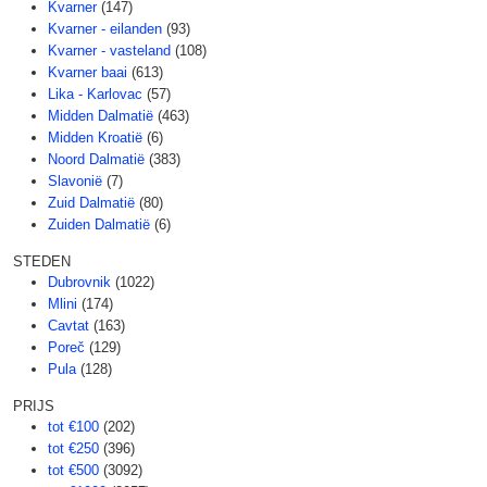
Kvarner
(147)
Kvarner - eilanden
(93)
Kvarner - vasteland
(108)
Kvarner baai
(613)
Lika - Karlovac
(57)
Midden Dalmatië
(463)
Midden Kroatië
(6)
Noord Dalmatië
(383)
Slavonië
(7)
Zuid Dalmatië
(80)
Zuiden Dalmatië
(6)
STEDEN
Dubrovnik
(1022)
Mlini
(174)
Cavtat
(163)
Poreč
(129)
Pula
(128)
PRIJS
tot €100
(202)
tot €250
(396)
tot €500
(3092)