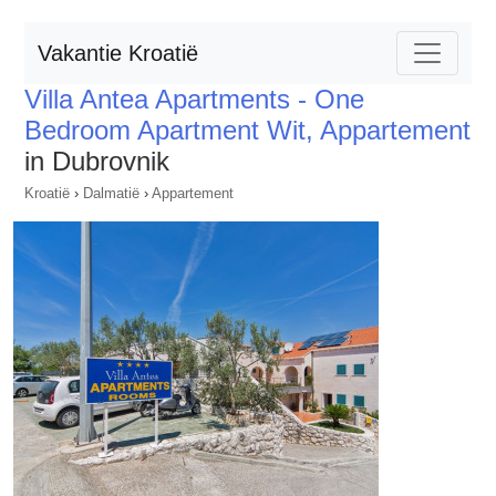
Vakantie Kroatië
Villa Antea Apartments - One
Bedroom Apartment Wit, Appartement
in Dubrovnik
Kroatië
›
Dalmatië
›
Appartement