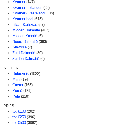
Kvarner
(147)
Kvarner - eilanden
(93)
Kvarner - vasteland
(108)
Kvarner baai
(613)
Lika - Karlovac
(57)
Midden Dalmatië
(463)
Midden Kroatië
(6)
Noord Dalmatië
(383)
Slavonië
(7)
Zuid Dalmatië
(80)
Zuiden Dalmatië
(6)
STEDEN
Dubrovnik
(1022)
Mlini
(174)
Cavtat
(163)
Poreč
(129)
Pula
(128)
PRIJS
tot €100
(202)
tot €250
(396)
tot €500
(3092)