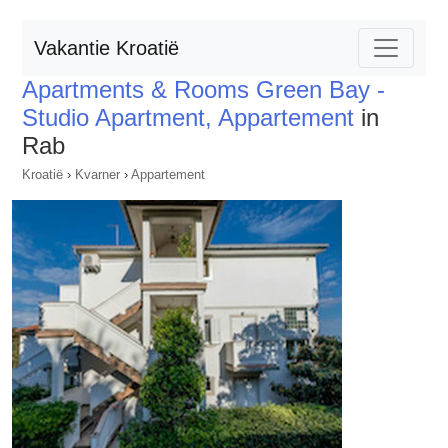
Vakantie Kroatië
Apartments & Rooms Green Bay -
Studio Apartment, Appartement
in
Rab
Kroatië
›
Kvarner
›
Appartement