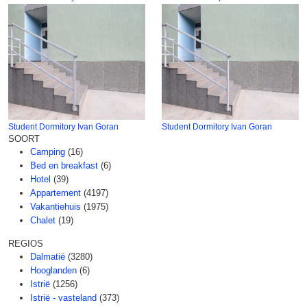
Student Dormitory Ivan Goran
Student Dormitory Ivan Goran
SOORT
Camping
(16)
Bed en breakfast
(6)
Hotel
(39)
Appartement
(4197)
Vakantiehuis
(1975)
Chalet
(19)
REGIOS
Dalmatië
(3280)
Hooglanden
(6)
Istrië
(1256)
Istrië - vasteland
(373)