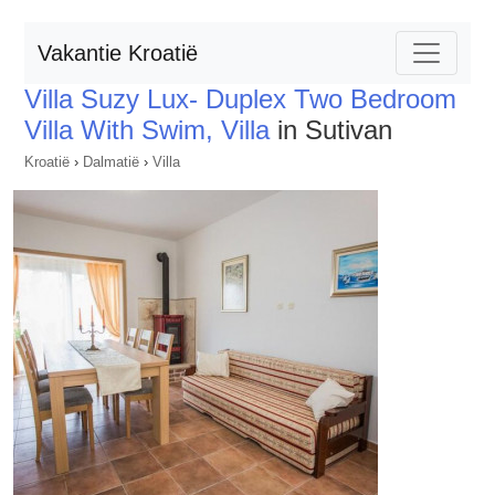
Vakantie Kroatië
Villa Suzy Lux- Duplex Two Bedroom
Villa With Swim, Villa
in Sutivan
Kroatië
›
Dalmatië
›
Villa