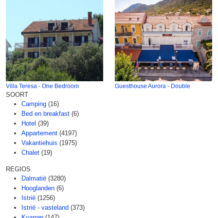
Villa Teresa - One Bedroom
Guesthouse Aurora - Double
SOORT
Camping
(16)
Bed en breakfast
(6)
Hotel
(39)
Appartement
(4197)
Vakantiehuis
(1975)
Chalet
(19)
REGIOS
Dalmatië
(3280)
Hooglanden
(6)
Istrië
(1256)
Istrië - vasteland
(373)
Kvarner
(147)