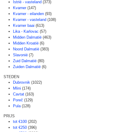
Istrië - vasteland
(373)
Kvarner
(147)
Kvarner - eilanden
(93)
Kvarner - vasteland
(108)
Kvarner baai
(613)
Lika - Karlovac
(57)
Midden Dalmatië
(463)
Midden Kroatië
(6)
Noord Dalmatië
(383)
Slavonië
(7)
Zuid Dalmatië
(80)
Zuiden Dalmatië
(6)
STEDEN
Dubrovnik
(1022)
Mlini
(174)
Cavtat
(163)
Poreč
(129)
Pula
(128)
PRIJS
tot €100
(202)
tot €250
(396)