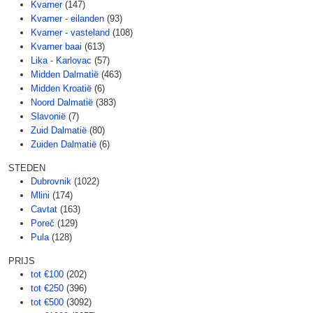
Kvarner
(147)
Kvarner - eilanden
(93)
Kvarner - vasteland
(108)
Kvarner baai
(613)
Lika - Karlovac
(57)
Midden Dalmatië
(463)
Midden Kroatië
(6)
Noord Dalmatië
(383)
Slavonië
(7)
Zuid Dalmatië
(80)
Zuiden Dalmatië
(6)
STEDEN
Dubrovnik
(1022)
Mlini
(174)
Cavtat
(163)
Poreč
(129)
Pula
(128)
PRIJS
tot €100
(202)
tot €250
(396)
tot €500
(3092)