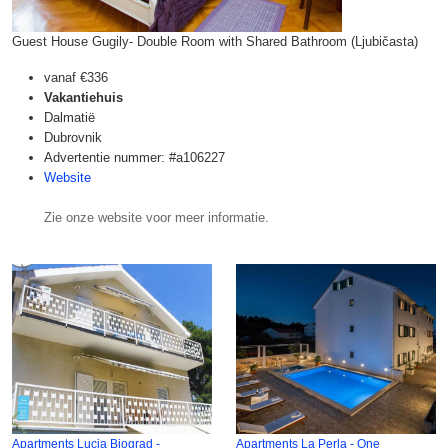
Guest House Gugily- Double Room with Shared Bathroom (Ljubičasta)
vanaf
€336
Vakantiehuis
Dalmatië
Dubrovnik
Advertentie nummer: #a106227
Website
Zie onze website voor meer informatie.
Apartments Lucia Biograd -
Apartments La Perla - One