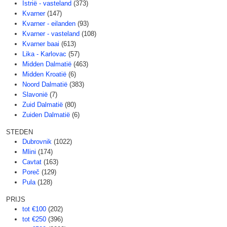
Istrië - vasteland
(373)
Kvarner
(147)
Kvarner - eilanden
(93)
Kvarner - vasteland
(108)
Kvarner baai
(613)
Lika - Karlovac
(57)
Midden Dalmatië
(463)
Midden Kroatië
(6)
Noord Dalmatië
(383)
Slavonië
(7)
Zuid Dalmatië
(80)
Zuiden Dalmatië
(6)
STEDEN
Dubrovnik
(1022)
Mlini
(174)
Cavtat
(163)
Poreč
(129)
Pula
(128)
PRIJS
tot €100
(202)
tot €250
(396)