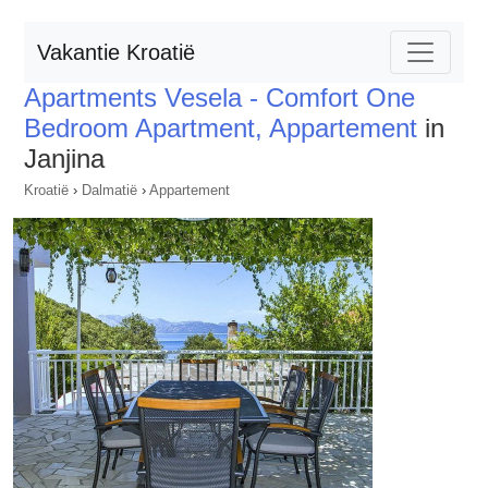
Vakantie Kroatië
Apartments Vesela - Comfort One
Bedroom Apartment, Appartement
in
Janjina
Kroatië
›
Dalmatië
›
Appartement