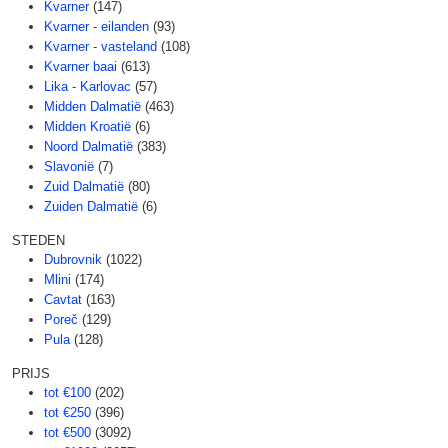
Kvarner
(147)
Kvarner - eilanden
(93)
Kvarner - vasteland
(108)
Kvarner baai
(613)
Lika - Karlovac
(57)
Midden Dalmatië
(463)
Midden Kroatië
(6)
Noord Dalmatië
(383)
Slavonië
(7)
Zuid Dalmatië
(80)
Zuiden Dalmatië
(6)
STEDEN
Dubrovnik
(1022)
Mlini
(174)
Cavtat
(163)
Poreč
(129)
Pula
(128)
PRIJS
tot €100
(202)
tot €250
(396)
tot €500
(3092)