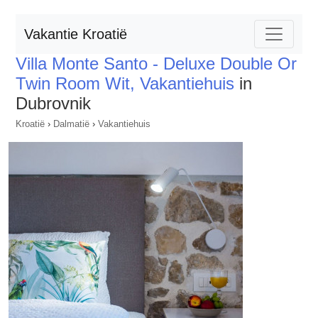
Vakantie Kroatië
Villa Monte Santo - Deluxe Double Or
Twin Room Wit, Vakantiehuis
in
Dubrovnik
Kroatië
›
Dalmatië
›
Vakantiehuis