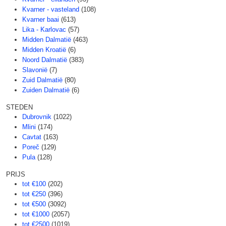
Kvarner - vasteland
(108)
Kvarner baai
(613)
Lika - Karlovac
(57)
Midden Dalmatië
(463)
Midden Kroatië
(6)
Noord Dalmatië
(383)
Slavonië
(7)
Zuid Dalmatië
(80)
Zuiden Dalmatië
(6)
STEDEN
Dubrovnik
(1022)
Mlini
(174)
Cavtat
(163)
Poreč
(129)
Pula
(128)
PRIJS
tot €100
(202)
tot €250
(396)
tot €500
(3092)
tot €1000
(2057)
tot €2500
(1019)