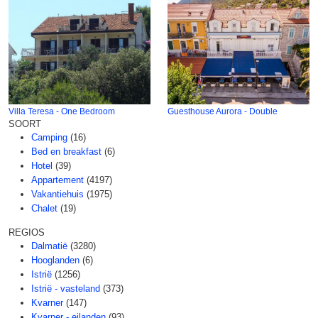
Villa Teresa - One Bedroom
Guesthouse Aurora - Double
SOORT
Camping
(16)
Bed en breakfast
(6)
Hotel
(39)
Appartement
(4197)
Vakantiehuis
(1975)
Chalet
(19)
REGIOS
Dalmatië
(3280)
Hooglanden
(6)
Istrië
(1256)
Istrië - vasteland
(373)
Kvarner
(147)
Kvarner - eilanden
(93)