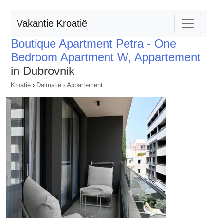
Vakantie Kroatië
Boutique Apartment Petra - One
Bedroom Apartment W, Appartement
in Dubrovnik
Kroatië
›
Dalmatië
›
Appartement