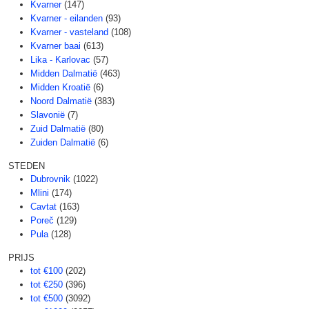
Kvarner
(147)
Kvarner - eilanden
(93)
Kvarner - vasteland
(108)
Kvarner baai
(613)
Lika - Karlovac
(57)
Midden Dalmatië
(463)
Midden Kroatië
(6)
Noord Dalmatië
(383)
Slavonië
(7)
Zuid Dalmatië
(80)
Zuiden Dalmatië
(6)
STEDEN
Dubrovnik
(1022)
Mlini
(174)
Cavtat
(163)
Poreč
(129)
Pula
(128)
PRIJS
tot €100
(202)
tot €250
(396)
tot €500
(3092)