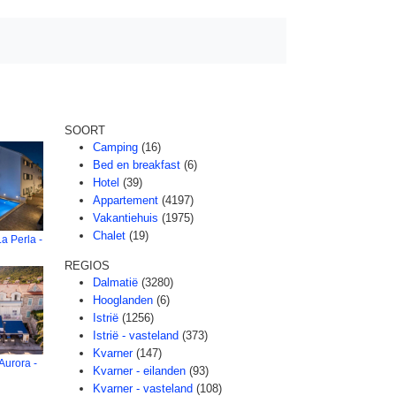
SOORT
Camping
(16)
Bed en breakfast
(6)
Hotel
(39)
Appartement
(4197)
Vakantiehuis
(1975)
Chalet
(19)
a Perla -
REGIOS
Dalmatië
(3280)
Hooglanden
(6)
Istrië
(1256)
Istrië - vasteland
(373)
Kvarner
(147)
Aurora -
Kvarner - eilanden
(93)
Kvarner - vasteland
(108)