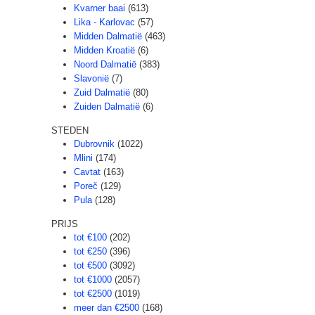
Kvarner baai
(613)
Lika - Karlovac
(57)
Midden Dalmatië
(463)
Midden Kroatië
(6)
Noord Dalmatië
(383)
Slavonië
(7)
Zuid Dalmatië
(80)
Zuiden Dalmatië
(6)
STEDEN
Dubrovnik
(1022)
Mlini
(174)
Cavtat
(163)
Poreč
(129)
Pula
(128)
PRIJS
tot €100
(202)
tot €250
(396)
tot €500
(3092)
tot €1000
(2057)
tot €2500
(1019)
meer dan €2500
(168)