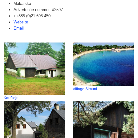
Makarska
Advertentie nummer: #2597
++385 (0)21 695 450
Website
Email
Village Simuni
Karlštejn