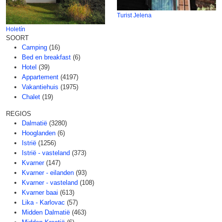
Turist Jelena
Holetín
SOORT
Camping
(16)
Bed en breakfast
(6)
Hotel
(39)
Appartement
(4197)
Vakantiehuis
(1975)
Chalet
(19)
REGIOS
Dalmatië
(3280)
Hooglanden
(6)
Istrië
(1256)
Istrië - vasteland
(373)
Kvarner
(147)
Kvarner - eilanden
(93)
Kvarner - vasteland
(108)
Kvarner baai
(613)
Lika - Karlovac
(57)
Midden Dalmatië
(463)