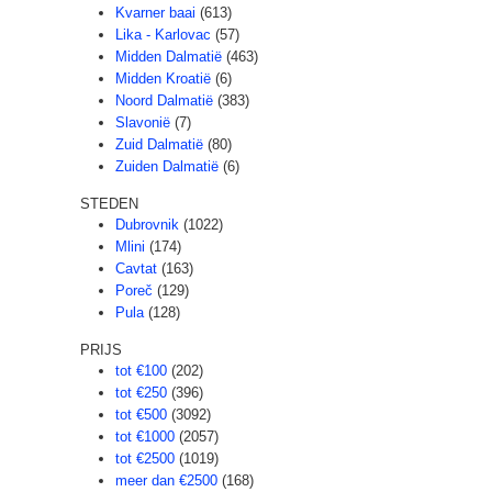
Kvarner baai
(613)
Lika - Karlovac
(57)
Midden Dalmatië
(463)
Midden Kroatië
(6)
Noord Dalmatië
(383)
Slavonië
(7)
Zuid Dalmatië
(80)
Zuiden Dalmatië
(6)
STEDEN
Dubrovnik
(1022)
Mlini
(174)
Cavtat
(163)
Poreč
(129)
Pula
(128)
PRIJS
tot €100
(202)
tot €250
(396)
tot €500
(3092)
tot €1000
(2057)
tot €2500
(1019)
meer dan €2500
(168)