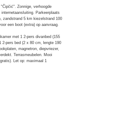
"Čipčić". Zonnige, verhoogde
 internetaansluiting. Parkeerplaats
 m, zandstrand 5 km kiezelstrand 100
voor een boot (extra) op aanvraag.
kamer met 1 2-pers divanbed (155
1 2-pers bed (2 x 80 cm, lengte 190
okplaten, magnetron, diepvriezer,
verdekt. Terrasmeubelen. Mooi
 gratis). Let op: maximaal 1