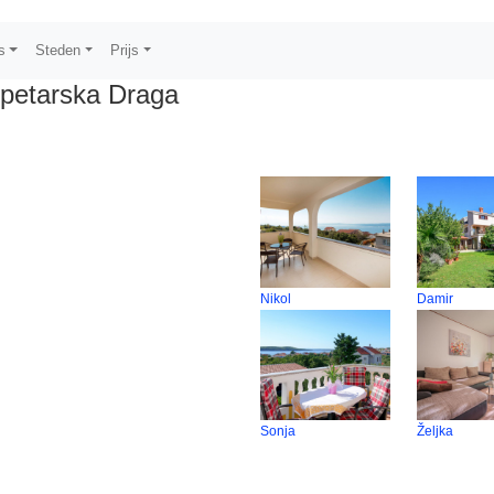
s
Steden
Prijs
petarska Draga
Nikol
Damir
Sonja
Željka