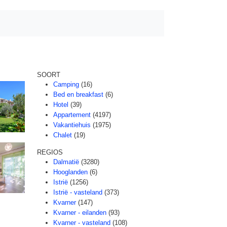
SOORT
Camping
(16)
Bed en breakfast
(6)
Hotel
(39)
Appartement
(4197)
Vakantiehuis
(1975)
Chalet
(19)
REGIOS
Dalmatië
(3280)
Hooglanden
(6)
Istrië
(1256)
Istrië - vasteland
(373)
Kvarner
(147)
Kvarner - eilanden
(93)
Kvarner - vasteland
(108)