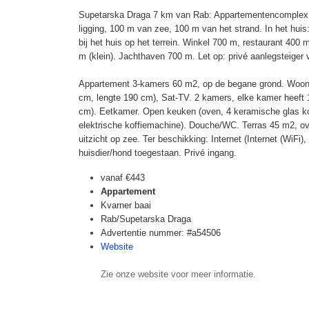
Supetarska Draga 7 km van Rab: Appartementencomplex 
ligging, 100 m van zee, 100 m van het strand. In het huis:
bij het huis op het terrein. Winkel 700 m, restaurant 400
m (klein). Jachthaven 700 m. Let op: privé aanlegsteiger 
Appartement 3-kamers 60 m2, op de begane grond. Woon
cm, lengte 190 cm), Sat-TV. 2 kamers, elke kamer heeft 
cm). Eetkamer. Open keuken (oven, 4 keramische glas ko
elektrische koffiemachine). Douche/WC. Terras 45 m2, o
uitzicht op zee. Ter beschikking: Internet (Internet (WiFi),
huisdier/hond toegestaan. Privé ingang.
vanaf
€443
Appartement
Kvarner baai
Rab/Supetarska Draga
Advertentie nummer: #a54506
Website
Zie onze website voor meer informatie.