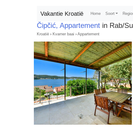
Vakantie Kroatië
Home
Soort
Regio
Čipčić, Appartement
in Rab/Su
Kroatië
›
Kvarner baai
›
Appartement